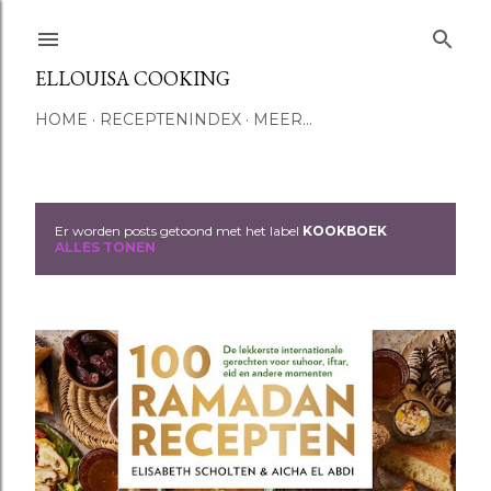
Doorgaan naar hoofdcontent
ELLOUISA COOKING
HOME
RECEPTENINDEX
MEER…
Er worden posts getoond met het label
KOOKBOEK
P
ALLES TONEN
o
s
t
s