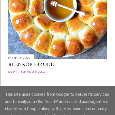
maart 13, 2022
BIJENKORFBROOD
Delen
Een reactie posten
OUDERE POSTS
This site uses cookies from Google to deliver its services
and to analyze traffic. Your IP address and user-agent are
shared with Google along with performance and security