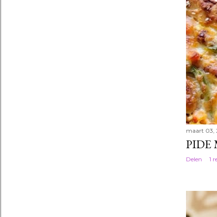
maart 03,
PIDE
Delen
1 r