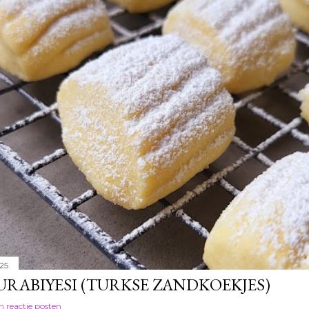
25
URABIYESI (TURKSE ZANDKOEKJES)
n reactie posten