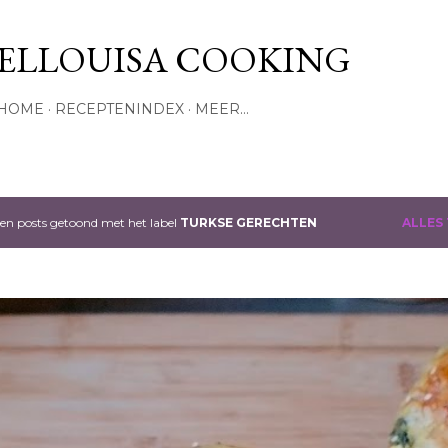
Doorgaan naar hoofdcontent
ELLOUISA COOKING
HOME
RECEPTENINDEX
MEER…
en posts getoond met het label
TURKSE GERECHTEN
ALLES