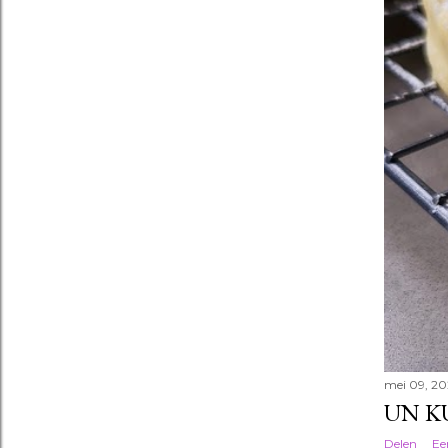
mei 09, 20
UN K
Delen
Ee