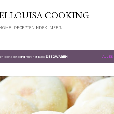
Doorgaan naar hoofdcontent
ELLOUISA COOKING
HOME
RECEPTENINDEX
MEER…
en posts getoond met het label
DEEGWAREN
ALLES