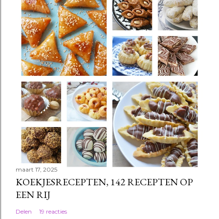
s
t
e
n
maart 17, 2025
KOEKJESRECEPTEN, 142 RECEPTEN OP
EEN RIJ
Delen
19 reacties