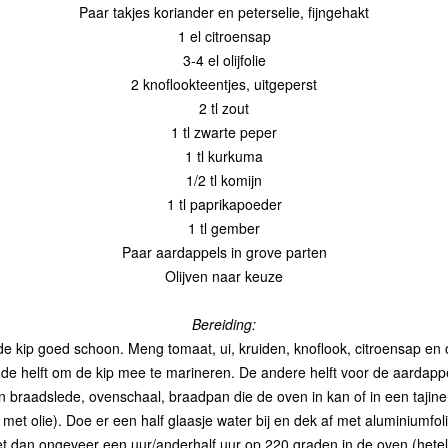
Paar takjes koriander en peterselie, fijngehakt
1 el citroensap
3-4 el olijfolie
2 knoflookteentjes, uitgeperst
2 tl zout
1 tl zwarte peper
1 tl kurkuma
1/2 tl komijn
1 tl paprikapoeder
1 tl gember
Paar aardappels in grove parten
Olijven naar keuze
Bereiding:
e kip goed schoon. Meng tomaat, ui, kruiden, knoflook, citroensap en oli
de helft om de kip mee te marineren. De andere helft voor de aardapp
n braadslede, ovenschaal, braadpan die de oven in kan of in een tajine
 met olie). Doe er een half glaasje water bij en dek af met aluminiumfol
et dan ongeveer een uur/anderhalf uur op 220 graden in de oven (hetel