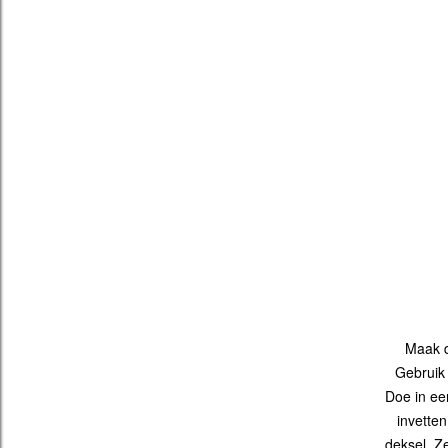
Maak d
Gebruik 
Doe in ee
invetten
deksel. Z