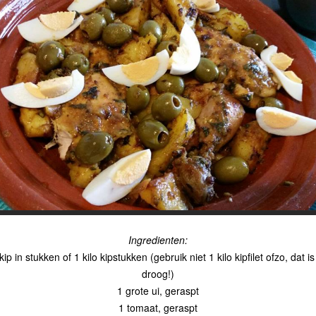
Ingredienten:
kip in stukken of 1 kilo kipstukken (gebruik niet 1 kilo kipfilet ofzo, dat is
droog!)
1 grote ui, geraspt
1 tomaat, geraspt