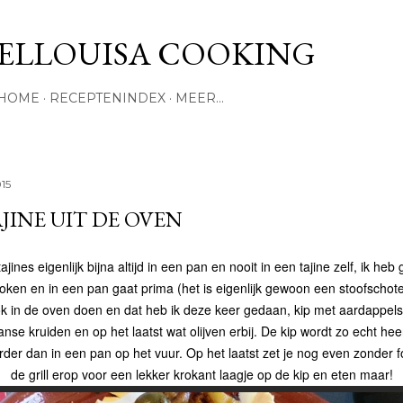
Doorgaan naar hoofdcontent
ELLOUISA COOKING
HOME
RECEPTENINDEX
MEER…
015
JINE UIT DE OVEN
ajines eigenlijk bijna altijd in een pan en nooit in een tajine zelf, ik heb
oken en in een pan gaat prima (het is eigenlijk gewoon een stoofschote
k in de oven doen en dat heb ik deze keer gedaan, kip met aardappels
se kruiden en op het laatst wat olijven erbij. De kip wordt zo echt heer
rder dan in een pan op het vuur. Op het laatst zet je nog even zonder f
de grill erop voor een lekker krokant laagje op de kip en eten maar!