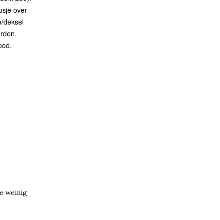
usje over
e/deksel
orden.
ood.
te weinig