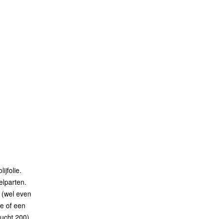
jfolie.
elparten.
 (wel even
ie of een
ucht 200).