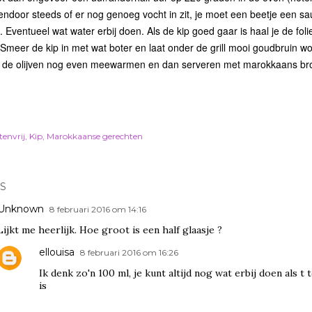
sendoor steeds of er nog genoeg vocht in zit, je moet een beetje een sa
 Eventueel wat water erbij doen. Als de kip goed gaar is haal je de foli
 Smeer de kip in met wat boter en laat onder de grill mooi goudbruin w
 de olijven nog even meewarmen en dan serveren met marokkaans br
tenvrij
Kip
Marokkaanse gerechten
S
Unknown
8 februari 2016 om 14:16
Lijkt me heerlijk. Hoe groot is een half glaasje ?
ellouisa
8 februari 2016 om 16:26
Ik denk zo'n 100 ml, je kunt altijd nog wat erbij doen als t 
is