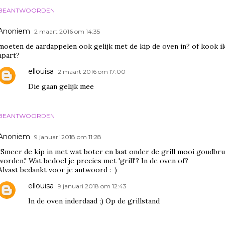
BEANTWOORDEN
Anoniem
2 maart 2016 om 14:35
moeten de aardappelen ook gelijk met de kip de oven in? of kook ik
apart?
ellouisa
2 maart 2016 om 17:00
Die gaan gelijk mee
BEANTWOORDEN
Anoniem
9 januari 2018 om 11:28
"Smeer de kip in met wat boter en laat onder de grill mooi goudbru
worden." Wat bedoel je precies met 'grill'? In de oven of?
Alvast bedankt voor je antwoord :-)
ellouisa
9 januari 2018 om 12:43
In de oven inderdaad ;) Op de grillstand