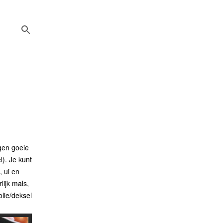
 gen goeie
l). Je kunt
, ui en
lijk mals,
olie/deksel