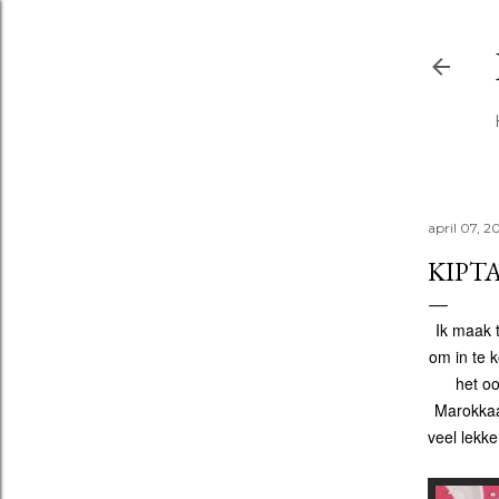
april 07, 2
KIPTA
Ik maak t
om in te k
het oo
Marokkaan
veel lekke