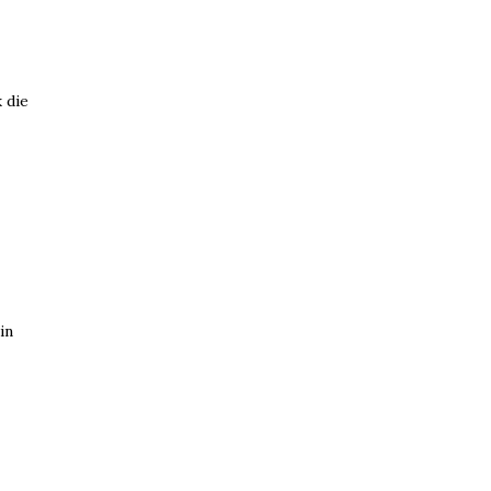
 die
in