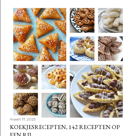
p
o
s
t
e
n
maart 17, 2025
KOEKJESRECEPTEN, 142 RECEPTEN OP
EEN RIJ