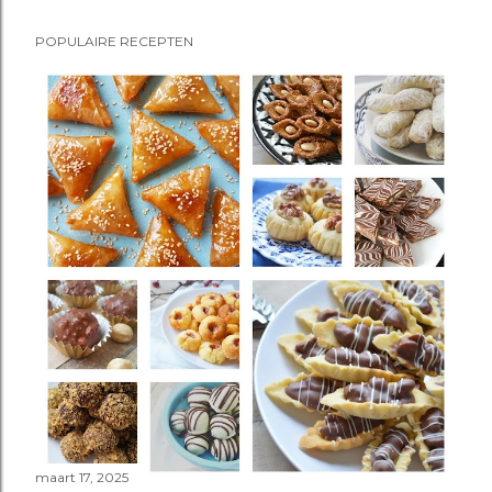
e
POPULAIRE RECEPTEN
p
o
s
t
e
n
maart 17, 2025