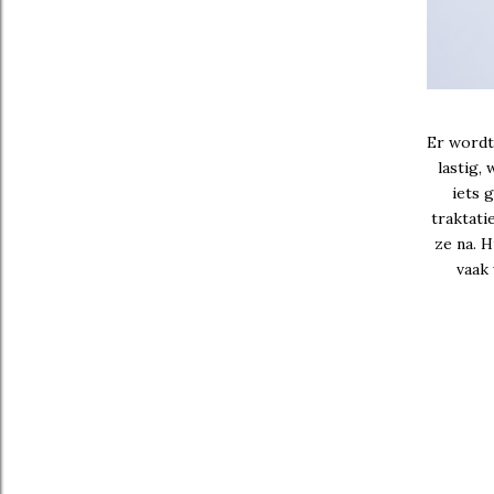
Er wordt 
lastig,
iets 
traktati
ze na. H
vaak 