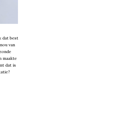
k dat best
 nou van
ezonde
en maakte
nt dat is
tatie?