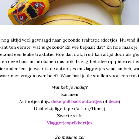
nog altijd veel gevraagd naar gezonde traktatie ideetjes. Nu vind i
 want ten eerste: wat is gezond? En wie bepaalt dat? En hoe maak je
gezond een leuke traktatie. Hoe dan ook, fruit kan altijd door als g
e en deze banaan autobanen dus ook. Ik zag het idee op pinterest 
ieronder lees je waar ik de autootjes en vlaggetjes vandaan heb, wa
waar men vragen over heeft. Waar haal je de spullen voor een trak
Wat heb je nodig?
Bananen
Autootjes (bijv.
deze pull back autootjes
of
deze
)
Dubbelzijdige tape (Action/Hema)
Zwarte stift
Vlaggetjesprikkertjes
Zo maak je ze: