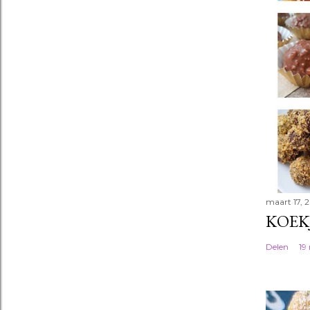
maart 17, 
KOEK
Delen
19 