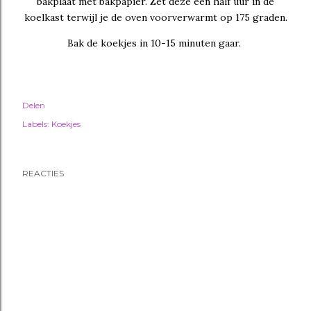
bakplaat met bakpapier. Zet deze een half uur in de
koelkast terwijl je de oven voorverwarmt op 175 graden.
Bak de koekjes in 10-15 minuten gaar.
Delen
Labels:
Koekjes
REACTIES