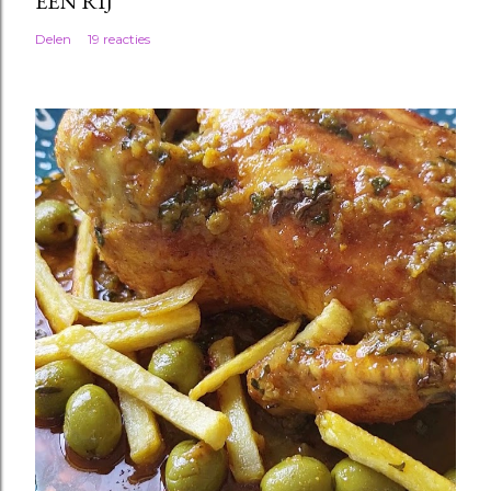
EEN RIJ
Delen
19 reacties