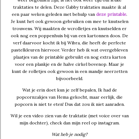
weer begonnen zijn, is het ook weer tijd om leuke
traktaties te delen. Deze Gabby traktaties maakte ik al
een paar weken geleden met behulp van
deze printable
.
Je kunt het ook gewoon gebruiken om mee te knutselen
trouwens. Wij maakten de wcrolletjes en knutselden er
ook nog een poppenhuis bij van een kartonnen doos. De
verf daarvoor kocht ik bij Wibra, die heeft de perfecte
pastelkleuren hiervoor. Verder heb ik wat overgebleven
plaatjes van de printable gebruikt en nog extra karton
voor een plankje en de halve cirkel bovenop. Maar je
kunt de rolletjes ook gewoon in een mandje neerzetten
bijvoorbeeld.
Wat je erin doet kun je zelf bepalen, Ik had de
popcornzakjes van Hema gekocht, maar eerlijk, die
popcorn is niet te eten! Dus dat zou ik niet aanraden.
Wil je een video zien van de traktatie (met voice over van
mijn dochter), check dan mijn reel op instagram.
Wat heb je nodig?