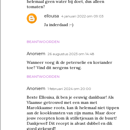
helemaal geen water bij doet, dus alleen
tomaten?
ellouisa
4 januari 2022 om 09:03
Ja inderdaad :-)
BEANTWOORDEN
Anoniem
26 augustus 2023 om 14:48
Wanneer voeg ik de peterselie en koriander
toe? Vind dit nergens terug.
BEANTWOORDEN
Anoniem
1 februari 2024 om 20:00
Beste Ellouisa, ik ben je eeuwig dankbaar! Als
Vlaamse getrouwd met een man met
Marokkaanse roots, kan ik helemaal niet tippen
aan de kookkunsten van zijn mama. Maar door
jouw recepten kom ik stilletjesaan in de buurt!
Dankjewel! Dit recept is alvast dubbel en dik
goed gekeurd!!