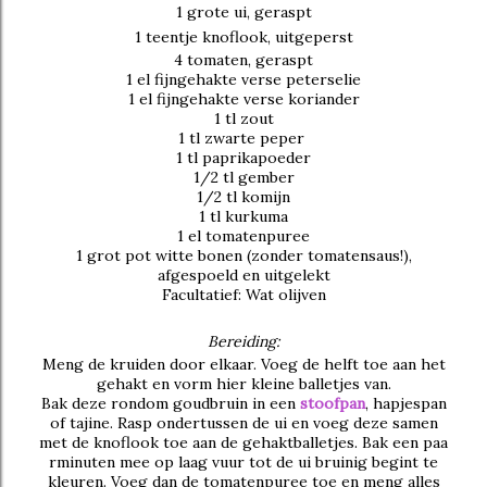
1 grote ui, geraspt
1 teentje knoflook, uitgeperst
4 tomaten, geraspt
1 el fijngehakte verse peterselie
1 el fijngehakte verse koriander
1 tl zout
1 tl zwarte peper
1 tl paprikapoeder
1/2 tl gember
1/2 tl komijn
1 tl kurkuma
1 el tomatenpuree
1 grot pot witte bonen (zonder tomatensaus!),
afgespoeld en uitgelekt
Facultatief: Wat olijven
Bereiding:
Meng de kruiden door elkaar. Voeg de helft toe aan het
gehakt en vorm hier kleine balletjes van.
Bak deze rondom goudbruin in een
stoofpan
, hapjespan
of tajine. Rasp ondertussen de ui en voeg deze samen
met de knoflook toe aan de gehaktballetjes. Bak een paa
rminuten mee op laag vuur tot de ui bruinig begint te
kleuren. Voeg dan de tomatenpuree toe en meng alles