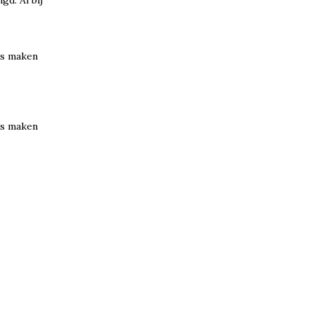
d. Al bij
ns maken
ns maken