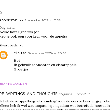
S
Anoniem1985
5 december 2015 om 11:36
Dag meid,
Welke boter gebruik je?
Heb je ook een voorkeur voor de appels?
Alvast bedankt!
ellouisa
5 december 2015 om 20:36
Hoi
Ik gebruik roomboter en elstarappels.
Groetjes
BEANTWOORDEN
RB_WRITINGS_AND_THOUGHTS
25 juni 2016 om 22:57
Ik heb deze appelbeignets vandaag voor de eerste keer uitgeprobe
Alleen heb ik wel wat aanpassingen gedaan wat betreft de hoeveelh