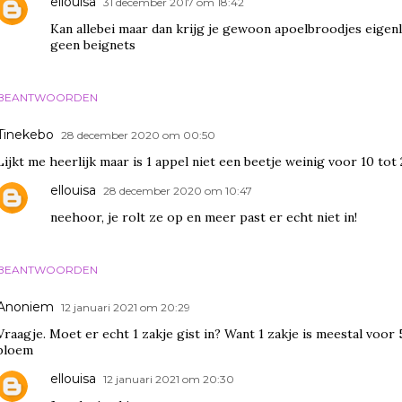
ellouisa
31 december 2017 om 18:42
Kan allebei maar dan krijg je gewoon apoelbroodjes eigenl
geen beignets
BEANTWOORDEN
Tinekebo
28 december 2020 om 00:50
Lijkt me heerlijk maar is 1 appel niet een beetje weinig voor 10 tot
ellouisa
28 december 2020 om 10:47
neehoor, je rolt ze op en meer past er echt niet in!
BEANTWOORDEN
Anoniem
12 januari 2021 om 20:29
Vraagje. Moet er echt 1 zakje gist in? Want 1 zakje is meestal voor
bloem
ellouisa
12 januari 2021 om 20:30