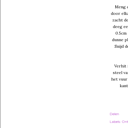
Meng d
door elk
zacht de
deeg ee
0.5cm 
dunne pl
Snijd d
Verhit 
steel v
het vuur
kant
Delen
Labels:
Ont