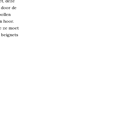
et, deze
k door de
bollen
n hoor.
je ze moet
e beignets