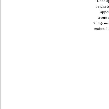
Deze ap
beignets
appel
trouwe
Zelfgemaa
maken. Le