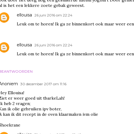
ook door het deeg nog een gesuikerde natuuryoghurt Door gemeng
al is het een lekkere zoete gebak geweest.
ellouisa
26 juni 2016 om 22:24
Leuk om te horen! Ik ga ze binnenkort ook maar weer ee
ellouisa
26 juni 2016 om 22:24
Leuk om te horen! Ik ga ze binnenkort ook maar weer ee
BEANTWOORDEN
Anoniem
30 december 2017 om 11:16
Hey Ellouisa!
Ziet er weer goed uit tbarkeLah!
Ik heb 2 vragen;
Kan ik olie gebruiken ipv boter,
& kan ik dit recept in de oven klaarmaken ivm olie
Shoekrane