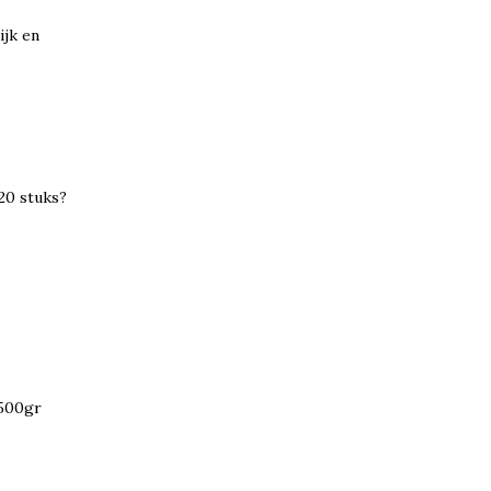
ijk en
 20 stuks?
 500gr