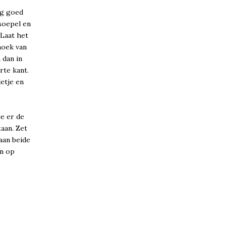
ng goed
soepel en
 Laat het
hoek van
 dan in
rte kant.
letje en
je er de
aan. Zet
aan beide
en op