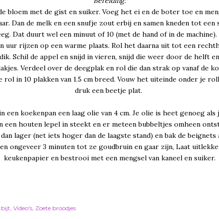
Bereiding:
e bloem met de gist en suiker. Voeg het ei en de boter toe en me
aar. Dan de melk en een snufje zout erbij en samen kneden tot een 
eg. Dat duurt wel een minuut of 10 (met de hand of in de machine).
n uur rijzen op een warme plaats. Rol het daarna uit tot een recht
dik. Schil de appel en snijd in vieren, snijd die weer door de helft en
akjes. Verdeel over de deegplak en rol die dan strak op vanaf de ko
e rol in 10 plakken van 1.5 cm breed. Vouw het uiteinde onder je rol
druk een beetje plat.
in een koekenpan een laag olie van 4 cm. Je olie is heet genoeg als 
an een houten lepel in steekt en er meteen bubbeltjes omheen ontst
 dan lager (net iets hoger dan de laagste stand) en bak de beignets 
en ongeveer 3 minuten tot ze goudbruin en gaar zijn, Laat uitlekk
keukenpapier en bestrooi met een mengsel van kaneel en suiker.
bijt
Video's
Zoete broodjes