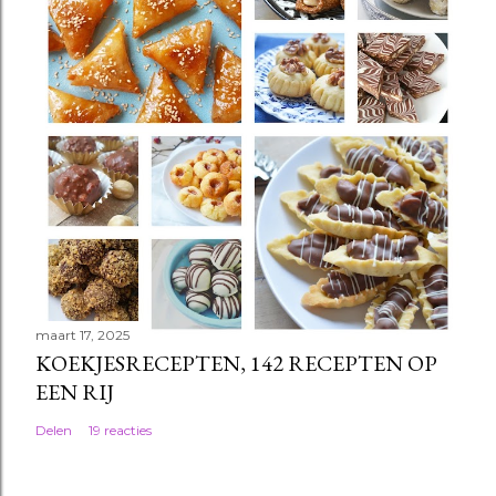
e
n
maart 17, 2025
KOEKJESRECEPTEN, 142 RECEPTEN OP
EEN RIJ
Delen
19 reacties