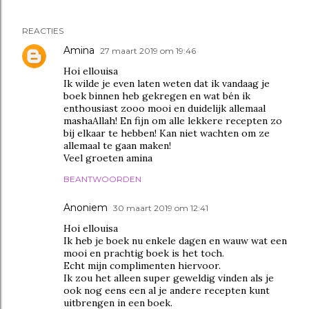
REACTIES
Amina
27 maart 2019 om 19:46
Hoi ellouisa
Ik wilde je even laten weten dat ik vandaag je
boek binnen heb gekregen en wat bén ik
enthousiast zooo mooi en duidelijk allemaal
mashaAllah! En fijn om alle lekkere recepten zo
bij elkaar te hebben! Kan niet wachten om ze
allemaal te gaan maken!
Veel groeten amina
BEANTWOORDEN
Anoniem
30 maart 2019 om 12:41
Hoi ellouisa
Ik heb je boek nu enkele dagen en wauw wat een
mooi en prachtig boek is het toch.
Echt mijn complimenten hiervoor.
Ik zou het alleen super geweldig vinden als je
ook nog eens een al je andere recepten kunt
uitbrengen in een boek.