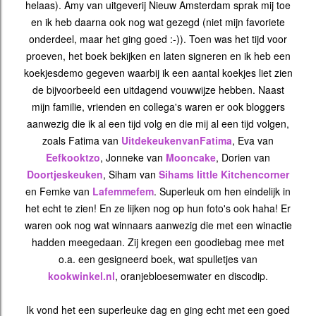
helaas). Amy van uitgeverij Nieuw Amsterdam sprak mij toe
en ik heb daarna ook nog wat gezegd (niet mijn favoriete
onderdeel, maar het ging goed :-)). Toen was het tijd voor
proeven, het boek bekijken en laten signeren en ik heb een
koekjesdemo gegeven waarbij ik een aantal koekjes liet zien
de bijvoorbeeld een uitdagend vouwwijze hebben. Naast
mijn familie, vrienden en collega's waren er ook bloggers
aanwezig die ik al een tijd volg en die mij al een tijd volgen,
zoals Fatima van
UitdekeukenvanFatima
, Eva van
Eefkooktzo
, Jonneke van
Mooncake
, Dorien van
Doortjeskeuken
, Siham van
Sihams little Kitchencorner
en Femke van
Lafemmefem
. Superleuk om hen eindelijk in
het echt te zien! En ze lijken nog op hun foto's ook haha! Er
waren ook nog wat winnaars aanwezig die met een winactie
hadden meegedaan. Zij kregen een goodiebag mee met
o.a. een gesigneerd boek, wat spulletjes van
kookwinkel.nl
, oranjebloesemwater en discodip.
Ik vond het een superleuke dag en ging echt met een goed